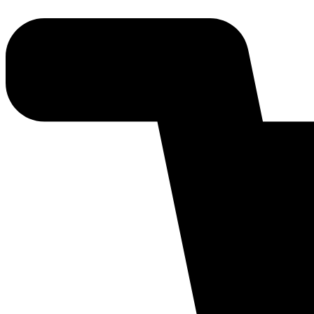
Ir
para
o
conteúdo