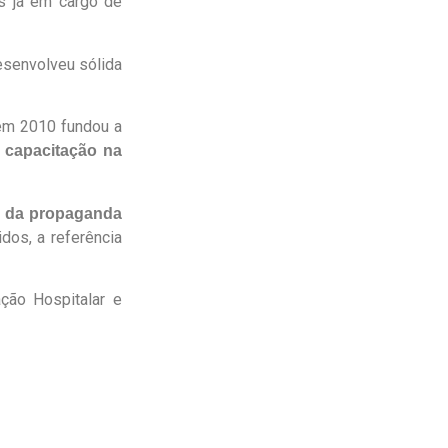
s já em cargo de
esenvolveu sólida
m 2010 fundou a
 capacitação na
s da propaganda
dos, a referência
ção Hospitalar e