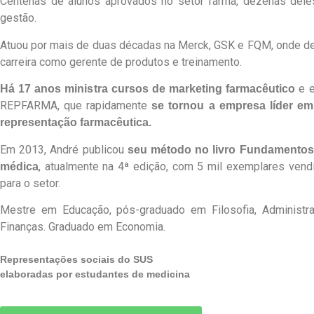
Centenas de alunos aprovados no setor farma, dezenas dele
gestão.
Atuou por mais de duas décadas na Merck, GSK e FQM, onde d
carreira como gerente de produtos e treinamento.
e e
Há 17 anos ministra cursos de marketing farmacêutico
REPFARMA, que rapidamente
se tornou a empresa líder em
representação farmacêutica.
Em 2013, André publicou
seu método no livro Fundamento
, atualmente na 4ª edição, com 5 mil exemplares vendi
médica
para o setor.
Mestre em Educação, pós-graduado em Filosofia, Administra
Finanças. Graduado em Economia.
Representações sociais do SUS
elaboradas por estudantes de medicina