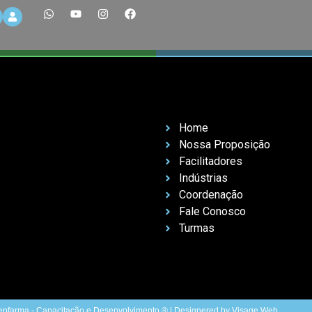
Home
Nossa Proposição
Facilitadores
Indústrias
Coordenação
Fale Conosco
Turmas
pfarma - Capacitação e Desenvolvimento ® | Designered by Visage Web